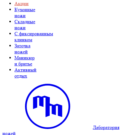
Акции
Кухонные
ножи
Складные
ножи
C фиксированным
клинком
Заточка
ножей
Маникюр
и бритье
Активный
отдых
Лаборатория
ножей