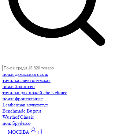
ножи дамасская сталь
точилка электрическая
ножи Золинген
точилка для ножей chefs choice
ножи фронтальные
Leatherman мультитул
Benchmade Bugout
Wüsthof Classic
нож Spyderco
МОСКВА