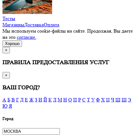
Тесты
Магазины
Доставка
Оплата
Мы используем cookie-файлы на сайте. Продолжая, Вы даете
на это
согласие.
Хорошо
×
ПРАВИЛА ПРЕДОСТАВЛЕНИЯ УСЛУГ
×
ВАШ ГОРОД?
А
Б
В
Г
Д
Е
Ж
З
И
Й
К
Л
М
Н
О
П
Р
С
Т
У
Ф
Х
Ц
Ч
Ш
Щ
Э
Ю
Я
Город