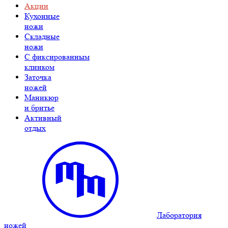
Акции
Кухонные
ножи
Складные
ножи
C фиксированным
клинком
Заточка
ножей
Маникюр
и бритье
Активный
отдых
Лаборатория
ножей