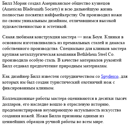
Билл Моран создал Американское общество кузнецов
(American Bladesmith Society) и всю дальнейшую жизнь
полностью посвятил найфмейкерству. Он производил ножи
по своим уникальным дизайнам, отличавшимся высокой
художественностью и эстетикой.
Самая любимая конструкция мастера — нож Боуи. Клинки в
основном изготавливались из премиальных сталей и дамаска
собственного производства. Специально для клинков мастера
крупная металлургическая компания Bethlehem Steel Co.
производила особую сталь. В качестве материалов рукоятей
Билл отдавал предпочтение природным материалам.
Как дизайнер Билл известен сотрудничеством со
Spyderco
, для
которых им был создан туристический охотничий нож с
фиксированным клинком.
Коллекционные работы мастера оцениваются в десятки тысяч
долларов, его наследие вошло в отраслевую историю,
продемонстрировав неумирающую актуальность искусства
создания ножей. Ножи Билла признаны одними из
ценнейших образцов ручной работы во всем мире.