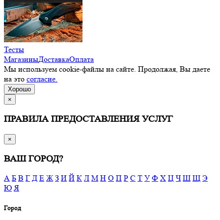
Тесты
Магазины
Доставка
Оплата
Мы используем cookie-файлы на сайте. Продолжая, Вы даете
на это
согласие.
Хорошо
×
ПРАВИЛА ПРЕДОСТАВЛЕНИЯ УСЛУГ
×
ВАШ ГОРОД?
А
Б
В
Г
Д
Е
Ж
З
И
Й
К
Л
М
Н
О
П
Р
С
Т
У
Ф
Х
Ц
Ч
Ш
Щ
Э
Ю
Я
Город