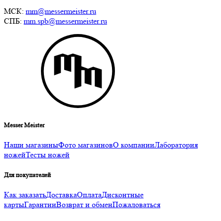
МСК:
mm@messermeister.ru
СПБ:
mm.spb@messermeister.ru
Messer Meister
Наши магазины
Фото магазинов
О компании
Лаборатория
ножей
Тесты ножей
Для покупателей
Как заказать
Доставка
Оплата
Дисконтные
карты
Гарантии
Возврат и обмен
Пожаловаться