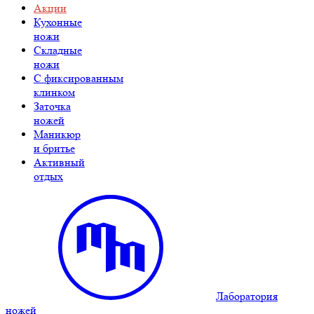
Акции
Кухонные
ножи
Складные
ножи
C фиксированным
клинком
Заточка
ножей
Маникюр
и бритье
Активный
отдых
Лаборатория
ножей