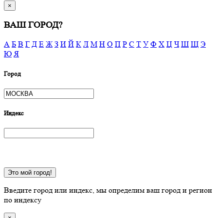
×
ВАШ ГОРОД?
А
Б
В
Г
Д
Е
Ж
З
И
Й
К
Л
М
Н
О
П
Р
С
Т
У
Ф
Х
Ц
Ч
Ш
Щ
Э
Ю
Я
Город
Индекс
Это мой город!
Введите город или индекс, мы определим ваш город и регион
по индексу
×