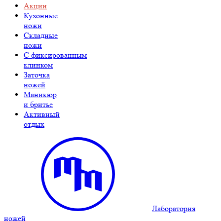
Акции
Кухонные
ножи
Складные
ножи
C фиксированным
клинком
Заточка
ножей
Маникюр
и бритье
Активный
отдых
Лаборатория
ножей