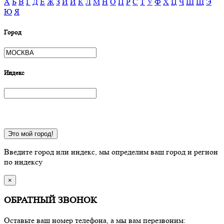
А
Б
В
Г
Д
Е
Ж
З
И
Й
К
Л
М
Н
О
П
Р
С
Т
У
Ф
Х
Ц
Ч
Ш
Щ
Э
Ю
Я
Город
Индекс
Это мой город!
Введите город или индекс, мы определим ваш город и регион
по индексу
×
ОБРАТНЫЙ ЗВОНОК
Оставьте ваш номер телефона, а мы вам перезвоним: