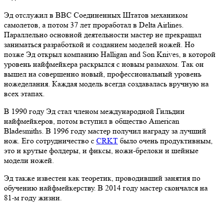
Эд отслужил в ВВС Соединенных Штатов механиком
самолетов, а потом 37 лет проработал в Delta Airlines.
Параллельно основной деятельности мастер не прекращал
заниматься разработкой и созданием моделей ножей. Но
позже Эд открыл компанию Halligan and Son Knives, в которой
уровень найфмейкера раскрылся с новым размахом. Так он
вышел на совершенно новый, профессиональный уровень
ножеделания. Каждая модель всегда создавалась вручную на
всех этапах.
В 1990 году Эд стал членом международной Гильдии
найфмейкеров, потом вступил в общество American
Bladesmiths. В 1996 году мастер получил награду за лучший
нож. Его сотрудничество с
CRKT
было очень продуктивным,
это и крутые фолдеры, и фиксы, ножи-брелоки и шейные
модели ножей.
Эд также известен как теоретик, проводивший занятия по
обучению найфмейкерству. В 2014 году мастер скончался на
81-м году жизни.