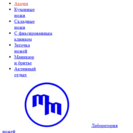
Акции
Кухонные
ножи
Складные
ножи
C фиксированным
клинком
Заточка
ножей
Маникюр
и бритье
Активный
отдых
Лаборатория
ножей