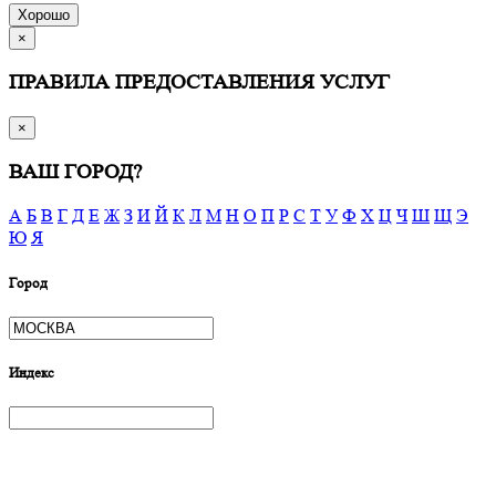
Хорошо
×
ПРАВИЛА ПРЕДОСТАВЛЕНИЯ УСЛУГ
×
ВАШ ГОРОД?
А
Б
В
Г
Д
Е
Ж
З
И
Й
К
Л
М
Н
О
П
Р
С
Т
У
Ф
Х
Ц
Ч
Ш
Щ
Э
Ю
Я
Город
Индекс