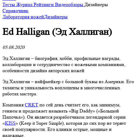
Тесты
Журнал
Рейтинги
Видеообзоры
Дизайнеры
Справочник
Лаборатория ножей
Дизайнеры
Ed Halligan (Эд Халлиган)
05.08.2020
Эд Халлиган – биография, хобби, профильные награды,
коллаборации и сотрудничество с ножевыми компаниями,
особенности дизайна авторских ножей
Эд Халлиган – найфмейкер с большой буквы из Америки. Его
таланты и уникальность воплощены в многочисленных
работах мастера.
Компания
CRKT
по сей день считает его, как минимум,
гением и продолжает называть «Big Daddy» («Большой
Папочка»). Он является разработчиком легендарной серии
«
KISS
» (Keep it Super Simple), которая до сих пор не теряет
своей популярности. Его клинки острые, мощные и
надежные.