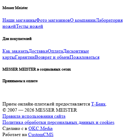
Messer Meister
Наши магазины
Фото магазинов
О компании
Лаборатория
ножей
Тесты ножей
Для покупателей
Как заказать
Доставка
Оплата
Дисконтные
карты
Гарантии
Возврат и обмен
Пожаловаться
MESSER MEISTER в социальных сетях
Принимаем к оплате
Прием онлайн-платежей предоставляется
Т-Банк
.
© 2007 — 2026 MESSER MEISTER
Правила использования сайта
Политика обработки персональных данных и cookies
Сделано с
в
OKC.Media
Работает на
CustomCMS