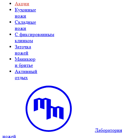
Акции
Кухонные
ножи
Складные
ножи
C фиксированным
клинком
Заточка
ножей
Маникюр
и бритье
Активный
отдых
Лаборатория
ножей