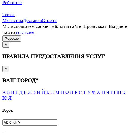
Рейтинги
Тесты
Магазины
Доставка
Оплата
Мы используем cookie-файлы на сайте. Продолжая, Вы даете
на это
согласие.
Хорошо
×
ПРАВИЛА ПРЕДОСТАВЛЕНИЯ УСЛУГ
×
ВАШ ГОРОД?
А
Б
В
Г
Д
Е
Ж
З
И
Й
К
Л
М
Н
О
П
Р
С
Т
У
Ф
Х
Ц
Ч
Ш
Щ
Э
Ю
Я
Город