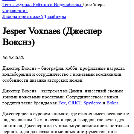
Тесты
Журнал
Рейтинги
Видеообзоры
Дизайнеры
Справочник
Лаборатория ножей
Дизайнеры
Jesper Voxnaes (Джеспер
Вокснэ)
06.08.2020
Джеспер Вокснэ – биография, хобби, профильные награды,
коллаборации и сотрудничество с ножевыми компаниями,
особенности дизайна авторских ножей
Джеспер Вокснэ – экстремал из Дании, известный своими
яркими ножевыми проектами. Сотрудничеством с ними
гордятся такие бренды как
Fox
,
CRKT
,
Spyderco
и
Boker
.
Джеспер рос в суровом климате, где стихия имеет всевластие
над человеком. Там, в лесах и среди фьордов, где вечен дух
викингов, Джеспер имел уникальную возможность не только
черпать идеи для создания мощных инструментов, но и