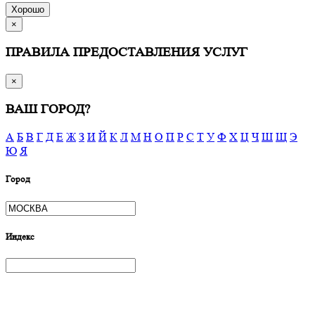
Хорошо
×
ПРАВИЛА ПРЕДОСТАВЛЕНИЯ УСЛУГ
×
ВАШ ГОРОД?
А
Б
В
Г
Д
Е
Ж
З
И
Й
К
Л
М
Н
О
П
Р
С
Т
У
Ф
Х
Ц
Ч
Ш
Щ
Э
Ю
Я
Город
Индекс