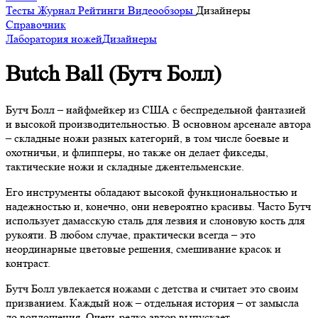
Тесты
Журнал
Рейтинги
Видеообзоры
Дизайнеры
Справочник
Лаборатория ножей
Дизайнеры
Butch Ball (Бутч Болл)
Бутч Болл – найфмейкер из США с беспредельной фантазией
и высокой производительностью. В основном арсенале автора
– складные ножи разных категорий, в том числе боевые и
охотничьи, и флипперы, но также он делает фикседы,
тактические ножи и складные джентельменские.
Его инструменты обладают высокой функциональностью и
надежностью и, конечно, они невероятно красивы. Часто Бутч
использует дамасскую сталь для лезвия и слоновую кость для
рукояти. В любом случае, практически всегда – это
неординарные цветовые решения, смешивание красок и
контраст.
Бутч Болл увлекается ножами с детства и считает это своим
призванием. Каждый нож – отдельная история – от замысла
до воплощения. Очень редко автор выпускает