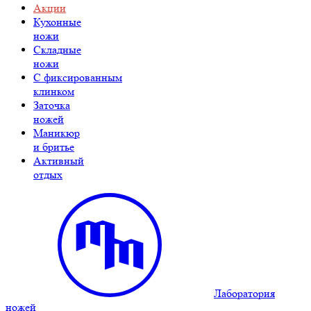
Акции
Кухонные
ножи
Складные
ножи
C фиксированным
клинком
Заточка
ножей
Маникюр
и бритье
Активный
отдых
Лаборатория
ножей