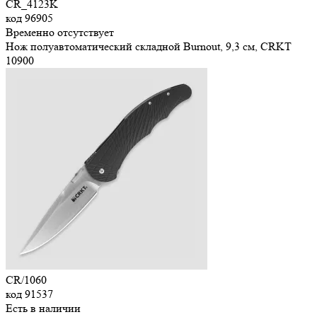
CR_4123K
код
96905
Временно отсутствует
Нож полуавтоматический складной Burnout, 9,3 см, CRKT
10
900
CR/1060
код
91537
Есть в наличии