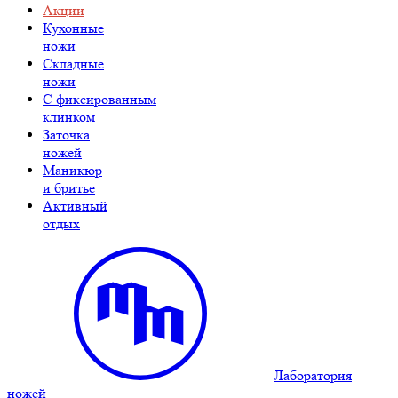
Акции
Кухонные
ножи
Складные
ножи
C фиксированным
клинком
Заточка
ножей
Маникюр
и бритье
Активный
отдых
Лаборатория
ножей