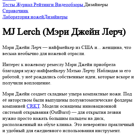
Тесты
Журнал
Рейтинги
Видеообзоры
Дизайнеры
Справочник
Лаборатория ножей
Дизайнеры
MJ Lerch (Мэри Джейн Лерч)
Мэри Джейн Лерч — найфмейкер из США и... женщина, что
весьма необычно для ножевой отрасли.
Интерес к ножевому ремеслу Мэри Джейн приобрела
благодаря мужу-найфмейкеру Мэтью Лерчу. Наблюдая за его
работой, у неё рождались собственные идеи, которые вскоре и
получили воплощение.
Мэри Джейн создает складные ультра компактные ножи. Под
её авторством были выпущены полуавтоматические фолдеры
компанией
CRKT
. Модели оснащены инновационной
системой открывания (OutBurst) — для открытия лезвия
нужно просто нажать большим пальцем на диск,
расположенный на обухе клинка. Это невероятно практичный
и удобный для ежедневного использования инструмент.