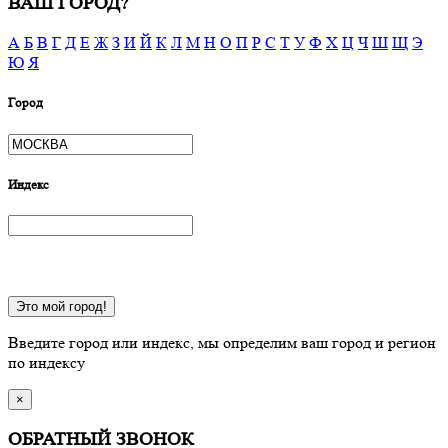
ВАШ ГОРОД?
А
Б
В
Г
Д
Е
Ж
З
И
Й
К
Л
М
Н
О
П
Р
С
Т
У
Ф
Х
Ц
Ч
Ш
Щ
Э
Ю
Я
Город
Индекс
Это мой город!
Введите город или индекс, мы определим ваш город и регион
по индексу
×
ОБРАТНЫЙ ЗВОНОК