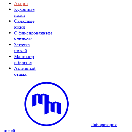
Акции
Кухонные
ножи
Складные
ножи
C фиксированным
клинком
Заточка
ножей
Маникюр
и бритье
Активный
отдых
Лаборатория
ножей