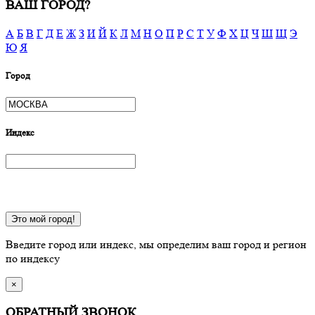
ВАШ ГОРОД?
А
Б
В
Г
Д
Е
Ж
З
И
Й
К
Л
М
Н
О
П
Р
С
Т
У
Ф
Х
Ц
Ч
Ш
Щ
Э
Ю
Я
Город
Индекс
Это мой город!
Введите город или индекс, мы определим ваш город и регион
по индексу
×
ОБРАТНЫЙ ЗВОНОК