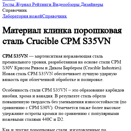
Тесты
Журнал
Рейтинги
Видеообзоры
Дизайнеры
Справочник
Лаборатория ножей
Справочник
Материал клинка порошковая
сталь Crucible CPM S35VN
CPM S35VN
— мартенситная нержавеющая сталь
премиального уровня, разработанная на основе стали CPM
S30V Крисом Ривом и Диком Барбером (Crucible Industries).
Новая сталь CPM S35VN обеспечивает лучшую ударную
вязкость при облегченной обработке и полировке.
Особенность стали CPM S35VN – это образование карбидов
ниобия, хрома и ванадия. В результате сталь обрела
повышенную твердость без уменьшения износостойкости (по
сравнению с CPM S30V). Отмечается также более высокое
удержание остроты кромки по сравнению с популярными
ножевыми сталями 440С и D2.
Как и другие порошковые стали, изготовленные по