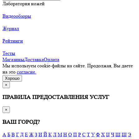
Лаборатория ножей
Видеообзоры
Журнал
Рейтинги
Тесты
Магазины
Доставка
Оплата
Мы используем cookie-файлы на сайте. Продолжая, Вы даете
на это
согласие.
Хорошо
×
ПРАВИЛА ПРЕДОСТАВЛЕНИЯ УСЛУГ
×
ВАШ ГОРОД?
А
Б
В
Г
Д
Е
Ж
З
И
Й
К
Л
М
Н
О
П
Р
С
Т
У
Ф
Х
Ц
Ч
Ш
Щ
Э