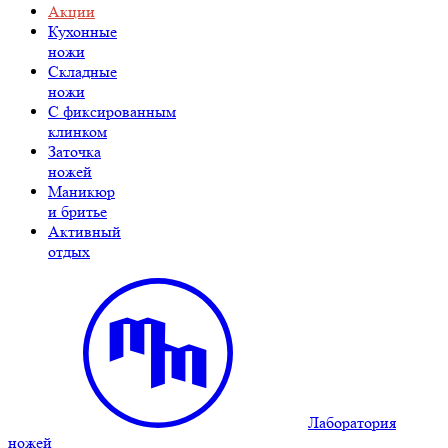
Акции
Кухонные
ножи
Складные
ножи
C фиксированным
клинком
Заточка
ножей
Маникюр
и бритье
Активный
отдых
Лаборатория
ножей