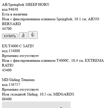
AB/Springbok SHEEP HORN
код
94638
Есть в наличии
Нож с фиксированным клинком Springbok, 10.1 см, ARNO
BERNARD
44
700
КУПИТЬ
EX/T4000 C SATIN
код
154808
Временно отсутствует
Нож с фиксированным клинком T4000C, 10,4 см, EXTREMA
RATIO
43
400
MD/Sliding Titanium
код
156757
Временно отсутствует
Нож складной Sliding, 10,5 см, MIDGARDS
86
400