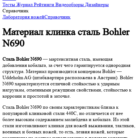
Тесты
Журнал
Рейтинги
Видеообзоры
Дизайнеры
Справочник
Лаборатория ножей
Справочник
Материал клинка сталь Bohler
N690
Сталь Bohler N690
— мартенситная сталь, имеющая
добавления кобальта, за счет чего гарантируется однородная
структура. Материал производится концерном Bohler —
Uddeholm AG (штабквартира расположена в Австрии). Bohler
N690 характеризуется отличной стойкостью к ударным
нагрузкам, отменными режущими свойствами, стойкостью к
коррозии и простотой в заточке.
Сталь Bohler N690 по своим характеристикам близка к
популярной клинковой стали 440С, но отличается от нее
более высоким содержанием молибдена и кобальта. Из этой
стали изготавливают клинки для ножей выживания, тактиков,
военных и боевых ножей, то есть, лезвия ножей, которые
рассчитаны на жесткое использование в полевых условиях.