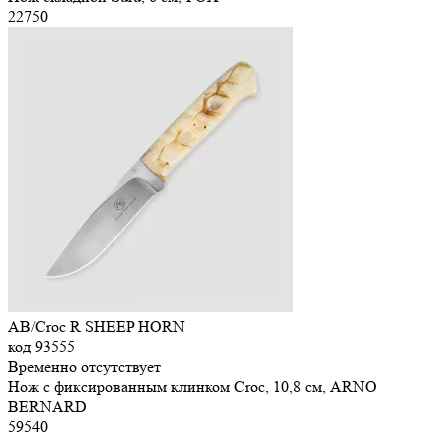
22
750
AB/Croc R SHEEP HORN
код
93555
Временно отсутствует
Нож с фиксированным клинком Croc, 10,8 см, ARNO
BERNARD
59
540