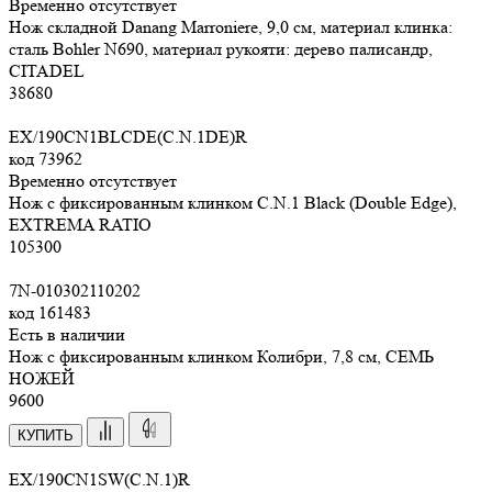
Временно отсутствует
Нож складной Danang Marroniere, 9,0 см, материал клинка:
сталь Bohler N690, материал рукояти: дерево палисандр,
CITADEL
38
680
EX/190CN1BLCDE(C.N.1DE)R
код
73962
Временно отсутствует
Нож с фиксированным клинком C.N.1 Black (Double Edge),
EXTREMA RATIO
105
300
7N-010302110202
код
161483
Есть в наличии
Нож с фиксированным клинком Колибри, 7,8 см, СЕМЬ
НОЖЕЙ
9
600
КУПИТЬ
EX/190CN1SW(C.N.1)R