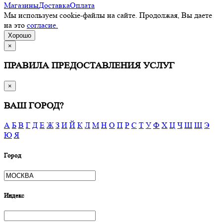
Магазины
Доставка
Оплата
Мы используем cookie-файлы на сайте. Продолжая, Вы даете
на это
согласие.
Хорошо
×
ПРАВИЛА ПРЕДОСТАВЛЕНИЯ УСЛУГ
×
ВАШ ГОРОД?
А
Б
В
Г
Д
Е
Ж
З
И
Й
К
Л
М
Н
О
П
Р
С
Т
У
Ф
Х
Ц
Ч
Ш
Щ
Э
Ю
Я
Город
Индекс