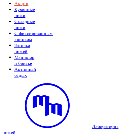
Акции
Кухонные
ножи
Складные
ножи
C фиксированным
клинком
Заточка
ножей
Маникюр
и бритье
Активный
отдых
Лаборатория
ножей