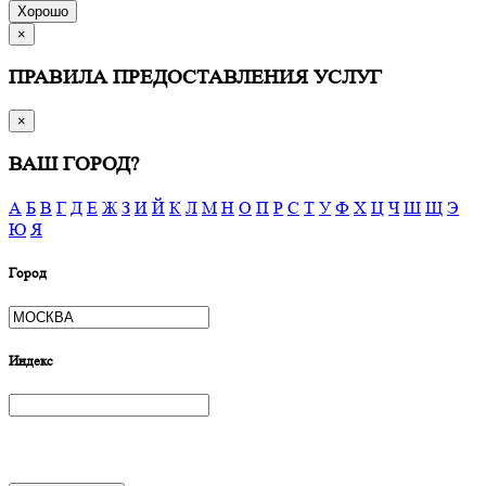
Хорошо
×
ПРАВИЛА ПРЕДОСТАВЛЕНИЯ УСЛУГ
×
ВАШ ГОРОД?
А
Б
В
Г
Д
Е
Ж
З
И
Й
К
Л
М
Н
О
П
Р
С
Т
У
Ф
Х
Ц
Ч
Ш
Щ
Э
Ю
Я
Город
Индекс