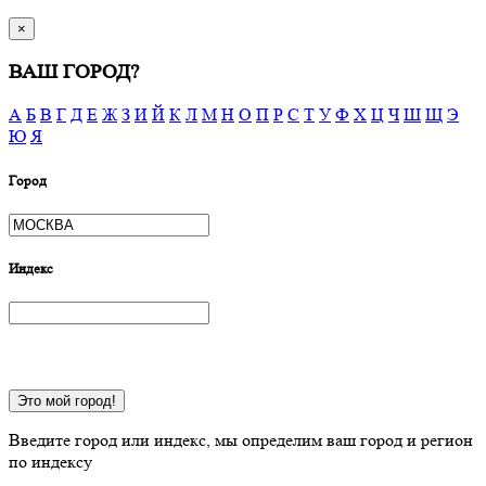
×
ВАШ ГОРОД?
А
Б
В
Г
Д
Е
Ж
З
И
Й
К
Л
М
Н
О
П
Р
С
Т
У
Ф
Х
Ц
Ч
Ш
Щ
Э
Ю
Я
Город
Индекс
Это мой город!
Введите город или индекс, мы определим ваш город и регион
по индексу