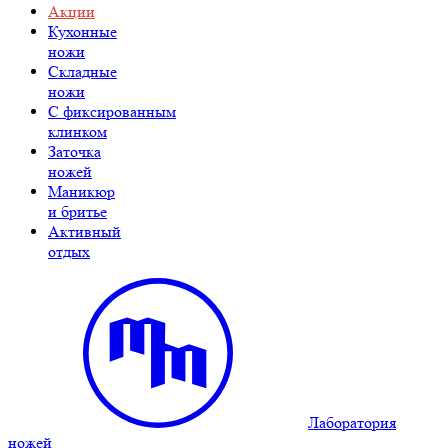
Акции
Кухонные
ножи
Складные
ножи
C фиксированным
клинком
Заточка
ножей
Маникюр
и бритье
Активный
отдых
Лаборатория
ножей