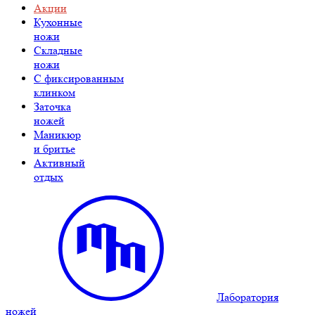
Акции
Кухонные
ножи
Складные
ножи
C фиксированным
клинком
Заточка
ножей
Маникюр
и бритье
Активный
отдых
Лаборатория
ножей