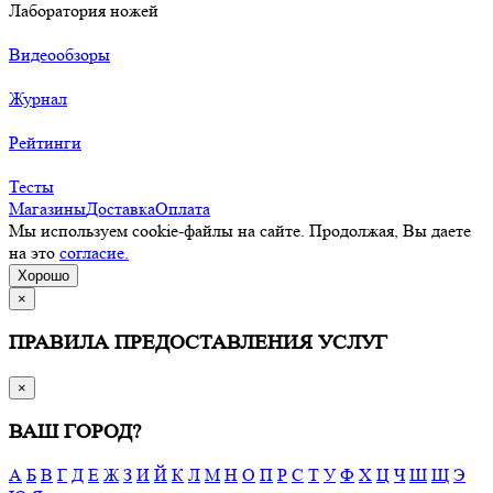
Лаборатория ножей
Видеообзоры
Журнал
Рейтинги
Тесты
Магазины
Доставка
Оплата
Мы используем cookie-файлы на сайте. Продолжая, Вы даете
на это
согласие.
Хорошо
×
ПРАВИЛА ПРЕДОСТАВЛЕНИЯ УСЛУГ
×
ВАШ ГОРОД?
А
Б
В
Г
Д
Е
Ж
З
И
Й
К
Л
М
Н
О
П
Р
С
Т
У
Ф
Х
Ц
Ч
Ш
Щ
Э