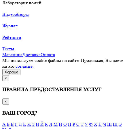
Лаборатория ножей
Видеообзоры
Журнал
Рейтинги
Тесты
Магазины
Доставка
Оплата
Мы используем cookie-файлы на сайте. Продолжая, Вы даете
на это
согласие.
Хорошо
×
ПРАВИЛА ПРЕДОСТАВЛЕНИЯ УСЛУГ
×
ВАШ ГОРОД?
А
Б
В
Г
Д
Е
Ж
З
И
Й
К
Л
М
Н
О
П
Р
С
Т
У
Ф
Х
Ц
Ч
Ш
Щ
Э