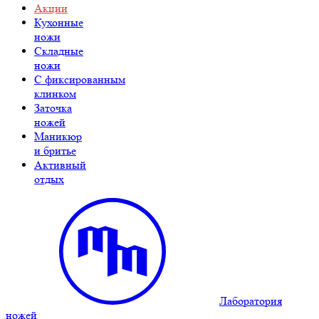
Акции
Кухонные
ножи
Складные
ножи
C фиксированным
клинком
Заточка
ножей
Маникюр
и бритье
Активный
отдых
Лаборатория
ножей