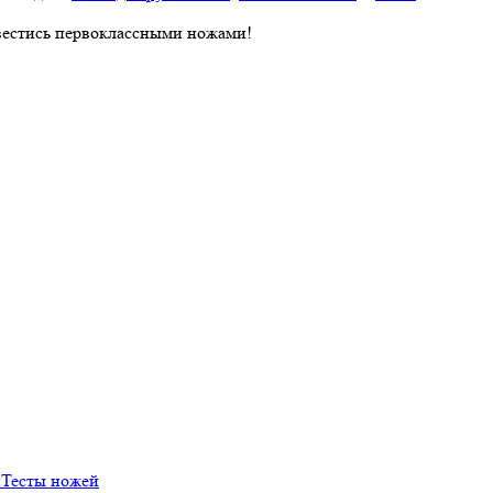
авестись первоклассными ножами!
й
Тесты ножей