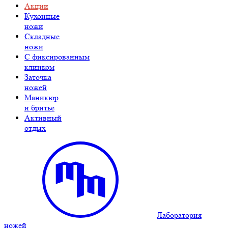
Акции
Кухонные
ножи
Складные
ножи
C фиксированным
клинком
Заточка
ножей
Маникюр
и бритье
Активный
отдых
Лаборатория
ножей