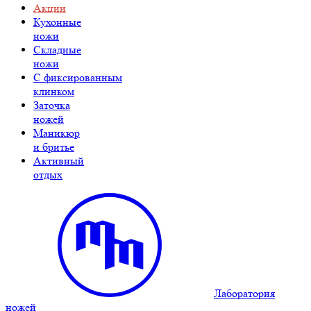
Акции
Кухонные
ножи
Складные
ножи
C фиксированным
клинком
Заточка
ножей
Маникюр
и бритье
Активный
отдых
Лаборатория
ножей