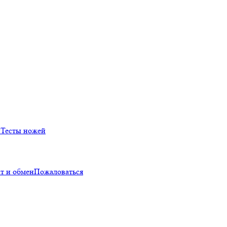
й
Тесты ножей
т и обмен
Пожаловаться