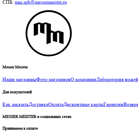
СПБ:
mm.spb@messermeister.ru
Messer Meister
Наши магазины
Фото магазинов
О компании
Лаборатория ноже
Для покупателей
Как заказать
Доставка
Оплата
Дисконтные карты
Гарантии
Возвра
MESSER MEISTER в социальных сетях
Принимаем к оплате