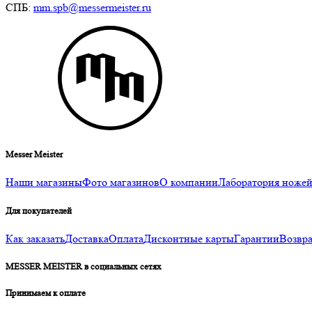
СПБ:
mm.spb@messermeister.ru
Messer Meister
Наши магазины
Фото магазинов
О компании
Лаборатория ноже
Для покупателей
Как заказать
Доставка
Оплата
Дисконтные карты
Гарантии
Возвра
MESSER MEISTER в социальных сетях
Принимаем к оплате