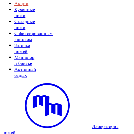
Акции
Кухонные
ножи
Складные
ножи
C фиксированным
клинком
Заточка
ножей
Маникюр
и бритье
Активный
отдых
Лаборатория
ножей