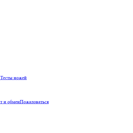
й
Тесты ножей
т и обмен
Пожаловаться