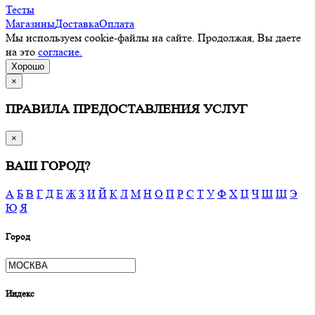
Тесты
Магазины
Доставка
Оплата
Мы используем cookie-файлы на сайте. Продолжая, Вы даете
на это
согласие.
Хорошо
×
ПРАВИЛА ПРЕДОСТАВЛЕНИЯ УСЛУГ
×
ВАШ ГОРОД?
А
Б
В
Г
Д
Е
Ж
З
И
Й
К
Л
М
Н
О
П
Р
С
Т
У
Ф
Х
Ц
Ч
Ш
Щ
Э
Ю
Я
Город
Индекс