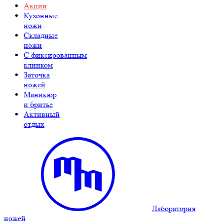
Акции
Кухонные
ножи
Складные
ножи
C фиксированным
клинком
Заточка
ножей
Маникюр
и бритье
Активный
отдых
Лаборатория
ножей