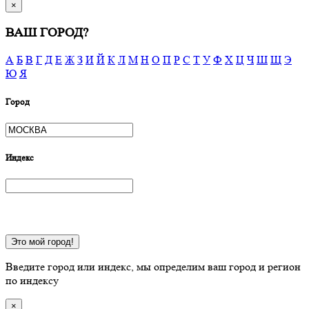
×
ВАШ ГОРОД?
А
Б
В
Г
Д
Е
Ж
З
И
Й
К
Л
М
Н
О
П
Р
С
Т
У
Ф
Х
Ц
Ч
Ш
Щ
Э
Ю
Я
Город
Индекс
Это мой город!
Введите город или индекс, мы определим ваш город и регион
по индексу
×