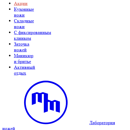
Акции
Кухонные
ножи
Складные
ножи
C фиксированным
клинком
Заточка
ножей
Маникюр
и бритье
Активный
отдых
Лаборатория
ножей