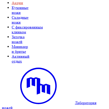
Акции
Кухонные
ножи
Складные
ножи
C фиксированным
клинком
Заточка
ножей
Маникюр
и бритье
Активный
отдых
Лаборатория
ножей