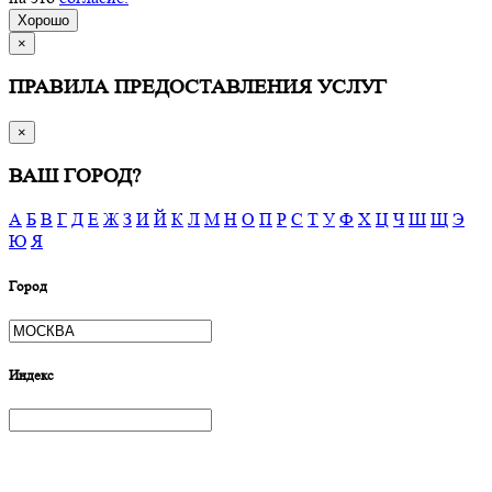
Хорошо
×
ПРАВИЛА ПРЕДОСТАВЛЕНИЯ УСЛУГ
×
ВАШ ГОРОД?
А
Б
В
Г
Д
Е
Ж
З
И
Й
К
Л
М
Н
О
П
Р
С
Т
У
Ф
Х
Ц
Ч
Ш
Щ
Э
Ю
Я
Город
Индекс