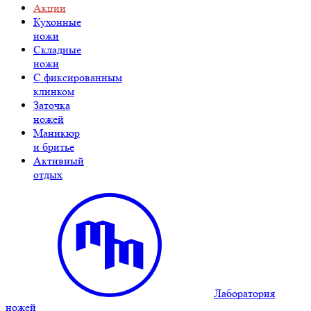
Акции
Кухонные
ножи
Складные
ножи
C фиксированным
клинком
Заточка
ножей
Маникюр
и бритье
Активный
отдых
Лаборатория
ножей