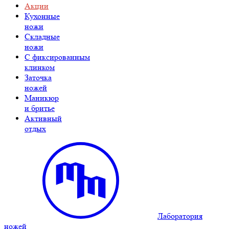
Акции
Кухонные
ножи
Складные
ножи
C фиксированным
клинком
Заточка
ножей
Маникюр
и бритье
Активный
отдых
Лаборатория
ножей