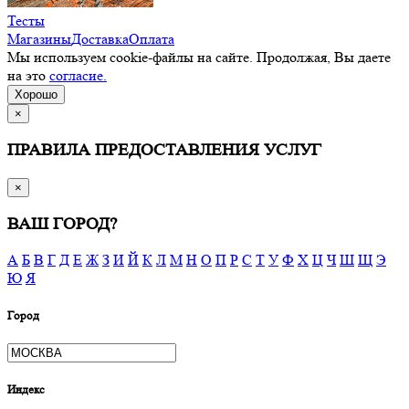
Тесты
Магазины
Доставка
Оплата
Мы используем cookie-файлы на сайте. Продолжая, Вы даете
на это
согласие.
Хорошо
×
ПРАВИЛА ПРЕДОСТАВЛЕНИЯ УСЛУГ
×
ВАШ ГОРОД?
А
Б
В
Г
Д
Е
Ж
З
И
Й
К
Л
М
Н
О
П
Р
С
Т
У
Ф
Х
Ц
Ч
Ш
Щ
Э
Ю
Я
Город
Индекс