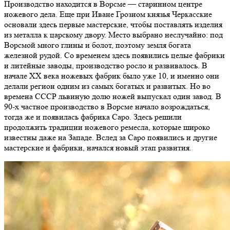
Производство находится в Ворсме — старинном центре
ножевого дела. Еще при Иване Грозном князья Черкасские
основали здесь первые мастерские, чтобы поставлять изделия
из металла к царскому двору. Место выбрано неслучайно: под
Ворсмой много глины и болот, поэтому земля богата
железной рудой. Со временем здесь появились целые фабрики
и литейные заводы, производство росло и развивалось. В
начале ХХ века ножевых фабрик было уже 10, и именно они
делали регион одним из самых богатых и развитых. Но во
времена СССР львиную долю ножей выпускал один завод. В
90-х частное производство в Ворсме начало возрождаться,
тогда же и появилась фабрика Саро. Здесь решили
продолжить традиции ножевого ремесла, которые широко
известны даже на Западе. Вслед за Саро появились и другие
мастерские и фабрики, начался новый этап развития.