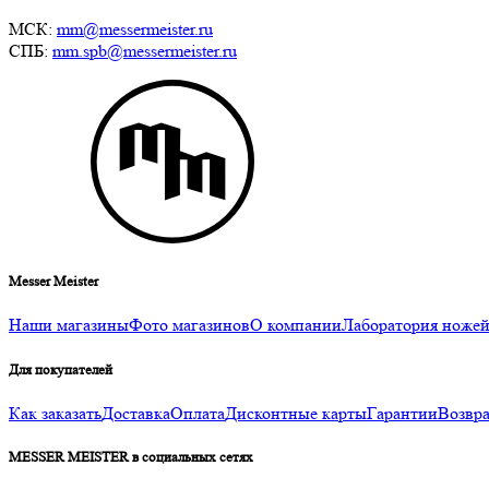
МСК:
mm@messermeister.ru
СПБ:
mm.spb@messermeister.ru
Messer Meister
Наши магазины
Фото магазинов
О компании
Лаборатория ноже
Для покупателей
Как заказать
Доставка
Оплата
Дисконтные карты
Гарантии
Возвра
MESSER MEISTER в социальных сетях