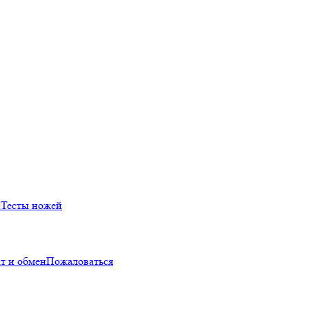
й
Тесты ножей
т и обмен
Пожаловаться