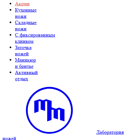
Акции
Кухонные
ножи
Складные
ножи
C фиксированным
клинком
Заточка
ножей
Маникюр
и бритье
Активный
отдых
Лаборатория
ножей