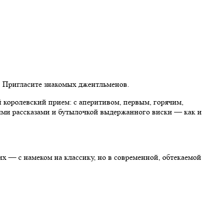
й. Пригласите знакомых джентльменов.
й королевский прием: с аперитивом, первым, горячим,
сными рассказами и бутылочкой выдержанного виски — как и
их — с намеком на классику, но в современной, обтекаемой