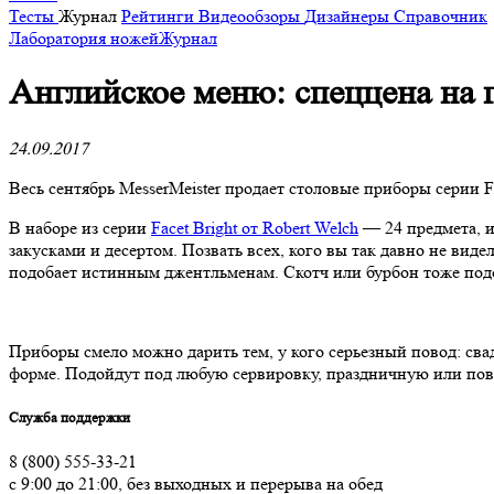
Тесты
Журнал
Рейтинги
Видеообзоры
Дизайнеры
Справочник
Лаборатория ножей
Журнал
​Английское меню: спеццена на 
24.09.2017
Весь сентябрь MesserMeister продает столовые приборы серии F
В наборе из серии
Facet Bright от Robert Welch
— 24 предмета, и
закусками и десертом. Позвать всех, кого вы так давно не вид
подобает истинным джентльменам. Скотч или бурбон тоже под
Приборы смело можно дарить тем, у кого серьезный повод: сва
форме. Подойдут под любую сервировку, праздничную или по
Служба поддержки
8 (800) 555-33-21
с 9:00 до 21:00, без выходных и перерыва на обед