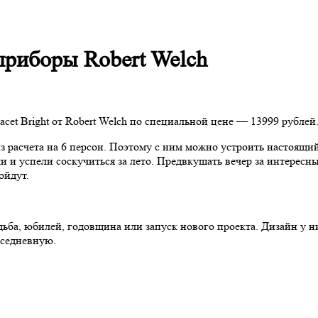
приборы Robert Welch
acet Bright от Robert Welch по специальной цене — 13999 рубле
з расчета на 6 персон. Поэтому с ним можно устроить настоящи
ели и успели соскучиться за лето. Предвкушать вечер за интере
ойдут.
дьба, юбилей, годовщина или запуск нового проекта. Дизайн у н
вседневную.