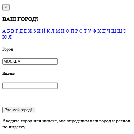
×
ВАШ ГОРОД?
А
Б
В
Г
Д
Е
Ж
З
И
Й
К
Л
М
Н
О
П
Р
С
Т
У
Ф
Х
Ц
Ч
Ш
Щ
Э
Ю
Я
Город
Индекс
Это мой город!
Введите город или индекс, мы определим ваш город и регион
по индексу