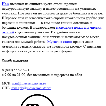
Нож
выкован из единого куска стали, прошел
двухуровненвую закалку и имеет утолщения на уязвимых
участках. Поэтому он не сломается даже от больших нагрузок.
Широкое лезвие классического европейского шефа удобно для
нарезки и шинковки — в том числе тонких ломтиков и
больших кусков. В подарок даем
маленькие ножи для чистки
овощей
с цветными ручками. Их удобно мыть в
посудомоечной машине, они легкие и занимают мало место,
годятся для мелкой работы.
Мусат из стали
правит даже
лезвия из твердых сплавов, не травмируя кромку. С ним ваш
шеф прослужит долго и не потеряет форму.
Служба поддержки
8 (800) 555-33-21
с 9:00 до 21:00, без выходных и перерыва на обед
МСК:
mm@messermeister.ru
СПБ:
mm.spb@messermeister.ru