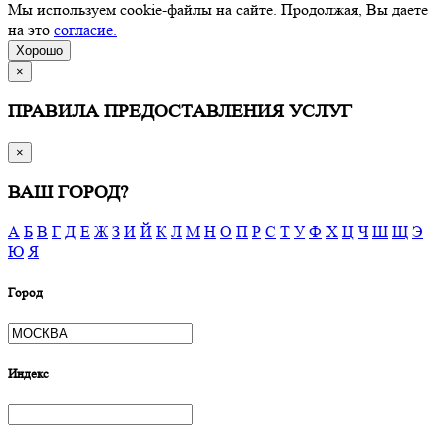
Мы используем cookie-файлы на сайте. Продолжая, Вы даете
на это
согласие.
Хорошо
×
ПРАВИЛА ПРЕДОСТАВЛЕНИЯ УСЛУГ
×
ВАШ ГОРОД?
А
Б
В
Г
Д
Е
Ж
З
И
Й
К
Л
М
Н
О
П
Р
С
Т
У
Ф
Х
Ц
Ч
Ш
Щ
Э
Ю
Я
Город
Индекс