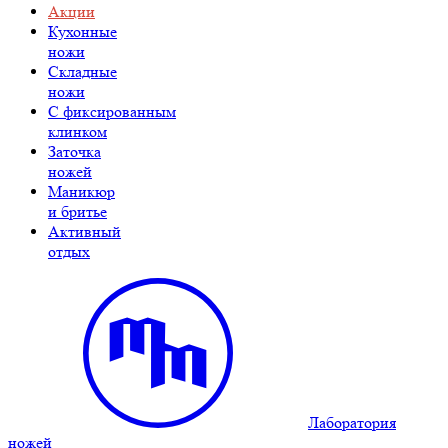
Акции
Кухонные
ножи
Складные
ножи
C фиксированным
клинком
Заточка
ножей
Маникюр
и бритье
Активный
отдых
Лаборатория
ножей