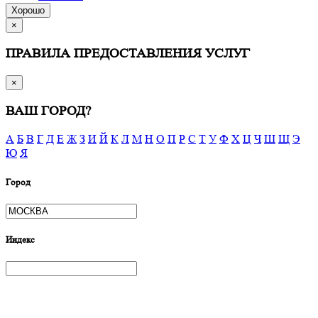
Хорошо
×
ПРАВИЛА ПРЕДОСТАВЛЕНИЯ УСЛУГ
×
ВАШ ГОРОД?
А
Б
В
Г
Д
Е
Ж
З
И
Й
К
Л
М
Н
О
П
Р
С
Т
У
Ф
Х
Ц
Ч
Ш
Щ
Э
Ю
Я
Город
Индекс