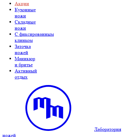
Акции
Кухонные
ножи
Складные
ножи
C фиксированным
клинком
Заточка
ножей
Маникюр
и бритье
Активный
отдых
Лаборатория
ножей