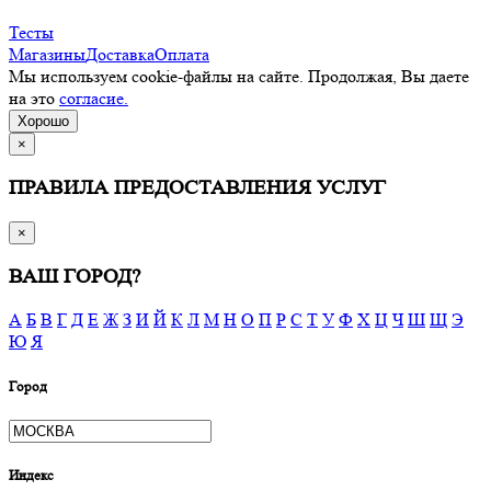
Тесты
Магазины
Доставка
Оплата
Мы используем cookie-файлы на сайте. Продолжая, Вы даете
на это
согласие.
Хорошо
×
ПРАВИЛА ПРЕДОСТАВЛЕНИЯ УСЛУГ
×
ВАШ ГОРОД?
А
Б
В
Г
Д
Е
Ж
З
И
Й
К
Л
М
Н
О
П
Р
С
Т
У
Ф
Х
Ц
Ч
Ш
Щ
Э
Ю
Я
Город
Индекс