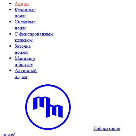
Акции
Кухонные
ножи
Складные
ножи
C фиксированным
клинком
Заточка
ножей
Маникюр
и бритье
Активный
отдых
Лаборатория
ножей