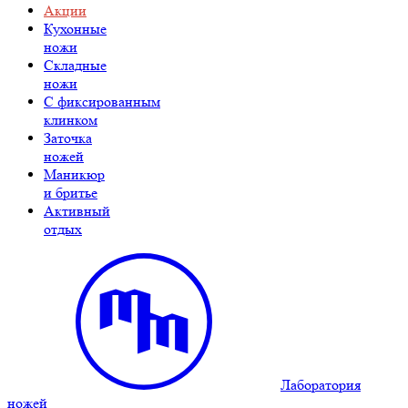
Акции
Кухонные
ножи
Складные
ножи
C фиксированным
клинком
Заточка
ножей
Маникюр
и бритье
Активный
отдых
Лаборатория
ножей