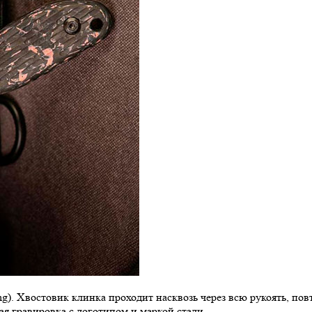
g). Хвостовик клинка проходит насквозь через всю рукоять, повт
ая гравировка с логотипом и маркой стали.