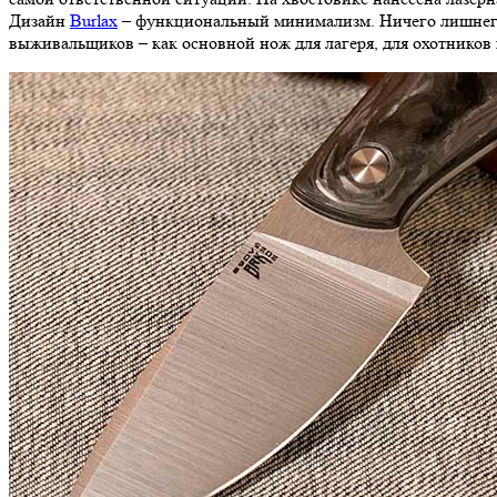
Дизайн
Burlax
– функциональный минимализм. Ничего лишнего,
выживальщиков – как основной нож для лагеря, для охотников 