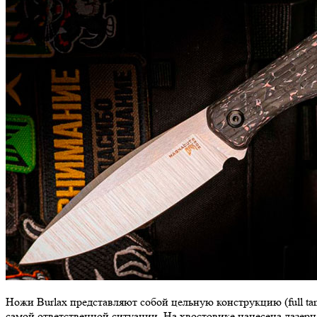
Ножи Burlax представляют собой цельную конструкцию (full tan
самой ответственной ситуации. На хвостовике нанесена лазерн