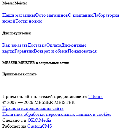
Messer Meister
Наши магазины
Фото магазинов
О компании
Лаборатория
ножей
Тесты ножей
Для покупателей
Как заказать
Доставка
Оплата
Дисконтные
карты
Гарантии
Возврат и обмен
Пожаловаться
MESSER MEISTER в социальных сетях
Принимаем к оплате
Прием онлайн-платежей предоставляется
Т-Банк
.
© 2007 — 2026 MESSER MEISTER
Правила использования сайта
Политика обработки персональных данных и cookies
Сделано с
в
OKC.Media
Работает на
CustomCMS