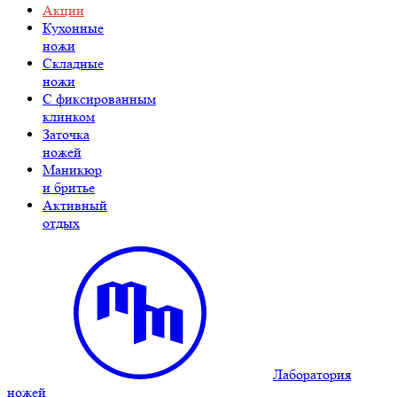
Акции
Кухонные
ножи
Складные
ножи
C фиксированным
клинком
Заточка
ножей
Маникюр
и бритье
Активный
отдых
Лаборатория
ножей