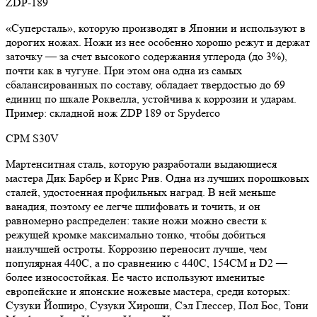
ZDP-189
«Суперсталь», которую производят в Японии и используют в
дорогих ножах. Ножи из нее особенно хорошо режут и держат
заточку — за счет высокого содержания углерода (до 3%),
почти как в чугуне. При этом она одна из самых
сбалансированных по составу, обладает твердостью до 69
единиц по шкале Роквелла, устойчива к коррозии и ударам.
Пример: складной нож ZDP 189 от Spyderco
CPM S30V
Мартенситная сталь, которую разработали выдающиеся
мастера Дик Барбер и Крис Рив. Одна из лучших порошковых
сталей, удостоенная профильных наград. В ней меньше
ванадия, поэтому ее легче шлифовать и точить, и он
равномерно распределен: такие ножи можно свести к
режущей кромке максимально тонко, чтобы добиться
наилучшей остроты. Коррозию переносит лучше, чем
популярная 440С, а по сравнению с 440С, 154СМ и D2 —
более износостойкая. Ее часто используют именитые
европейские и японские ножевые мастера, среди которых:
Сузуки Йоширо, Сузуки Хироши, Сэл Глессер, Пол Бос, Тони