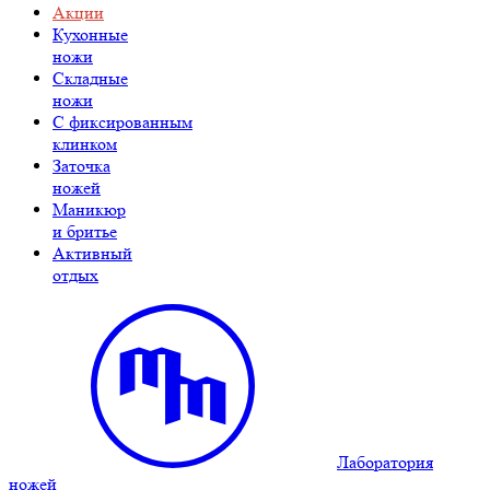
Акции
Кухонные
ножи
Складные
ножи
C фиксированным
клинком
Заточка
ножей
Маникюр
и бритье
Активный
отдых
Лаборатория
ножей