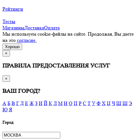
Рейтинги
Тесты
Магазины
Доставка
Оплата
Мы используем cookie-файлы на сайте. Продолжая, Вы даете
на это
согласие.
Хорошо
×
ПРАВИЛА ПРЕДОСТАВЛЕНИЯ УСЛУГ
×
ВАШ ГОРОД?
А
Б
В
Г
Д
Е
Ж
З
И
Й
К
Л
М
Н
О
П
Р
С
Т
У
Ф
Х
Ц
Ч
Ш
Щ
Э
Ю
Я
Город