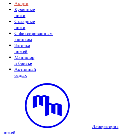
Акции
Кухонные
ножи
Складные
ножи
C фиксированным
клинком
Заточка
ножей
Маникюр
и бритье
Активный
отдых
Лаборатория
ножей