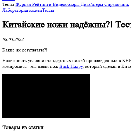
Тесты
Журнал
Рейтинги
Видеообзоры
Дизайнеры
Справочник
Лаборатория ножей
Тесты
Китайские ножи надёжны?! Тес
08.03.2022
Какие же результаты?!
Надежность условно стандартных ножей произведенных в КНР 
компромисс - мы взяли нож
Buck Haxby
, который сделан в Кит
Товары из статьи