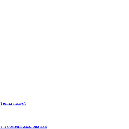
й
Тесты ножей
т и обмен
Пожаловаться