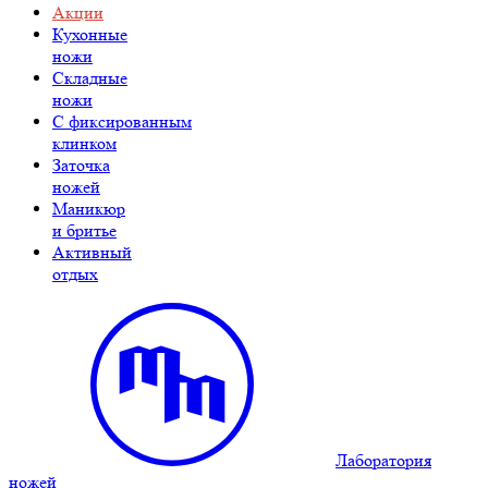
Акции
Кухонные
ножи
Складные
ножи
C фиксированным
клинком
Заточка
ножей
Маникюр
и бритье
Активный
отдых
Лаборатория
ножей