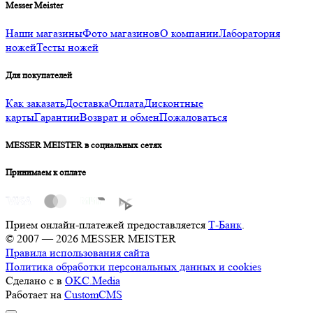
Messer Meister
Наши магазины
Фото магазинов
О компании
Лаборатория
ножей
Тесты ножей
Для покупателей
Как заказать
Доставка
Оплата
Дисконтные
карты
Гарантии
Возврат и обмен
Пожаловаться
MESSER MEISTER в социальных сетях
Принимаем к оплате
Прием онлайн-платежей предоставляется
Т-Банк
.
© 2007 — 2026 MESSER MEISTER
Правила использования сайта
Политика обработки персональных данных и cookies
Сделано с
в
OKC.Media
Работает на
CustomCMS