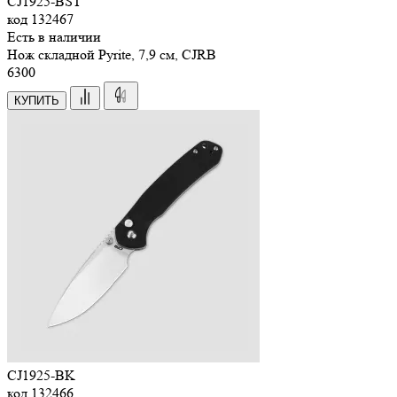
CJ1925-BST
код
132467
Есть в наличии
Нож складной Pyrite, 7,9 см, CJRB
6
300
КУПИТЬ
CJ1925-BK
код
132466