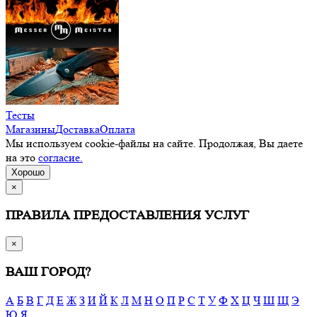
Тесты
Магазины
Доставка
Оплата
Мы используем cookie-файлы на сайте. Продолжая, Вы даете
на это
согласие.
Хорошо
×
ПРАВИЛА ПРЕДОСТАВЛЕНИЯ УСЛУГ
×
ВАШ ГОРОД?
А
Б
В
Г
Д
Е
Ж
З
И
Й
К
Л
М
Н
О
П
Р
С
Т
У
Ф
Х
Ц
Ч
Ш
Щ
Э
Ю
Я