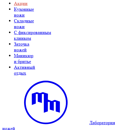
Акции
Кухонные
ножи
Складные
ножи
C фиксированным
клинком
Заточка
ножей
Маникюр
и бритье
Активный
отдых
Лаборатория
ножей