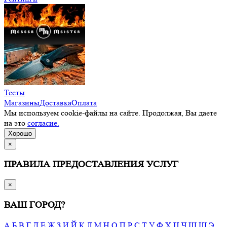
Тесты
Магазины
Доставка
Оплата
Мы используем cookie-файлы на сайте. Продолжая, Вы даете
на это
согласие.
Хорошо
×
ПРАВИЛА ПРЕДОСТАВЛЕНИЯ УСЛУГ
×
ВАШ ГОРОД?
А
Б
В
Г
Д
Е
Ж
З
И
Й
К
Л
М
Н
О
П
Р
С
Т
У
Ф
Х
Ц
Ч
Ш
Щ
Э