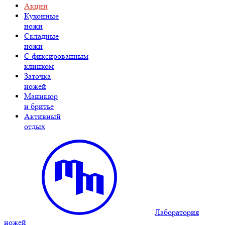
Акции
Кухонные
ножи
Складные
ножи
C фиксированным
клинком
Заточка
ножей
Маникюр
и бритье
Активный
отдых
Лаборатория
ножей