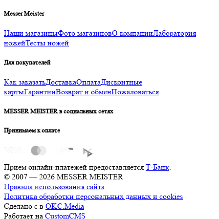
Messer Meister
Наши магазины
Фото магазинов
О компании
Лаборатория
ножей
Тесты ножей
Для покупателей
Как заказать
Доставка
Оплата
Дисконтные
карты
Гарантии
Возврат и обмен
Пожаловаться
MESSER MEISTER в социальных сетях
Принимаем к оплате
Прием онлайн-платежей предоставляется
Т-Банк
.
© 2007 — 2026 MESSER MEISTER
Правила использования сайта
Политика обработки персональных данных и cookies
Сделано с
в
OKC.Media
Работает на
CustomCMS