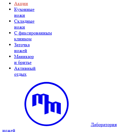
Акции
Кухонные
ножи
Складные
ножи
C фиксированным
клинком
Заточка
ножей
Маникюр
и бритье
Активный
отдых
Лаборатория
ножей