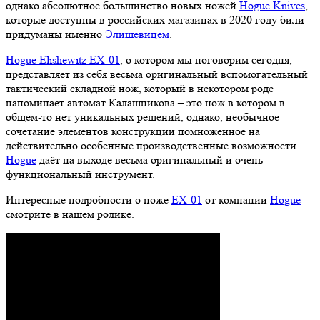
однако абсолютное большинство новых ножей
Hogue Knives
,
которые доступны в российских магазинах в 2020 году били
придуманы именно
Элишевицем
.
Hogue Elishewitz EX-01
, о котором мы поговорим сегодня,
представляет из себя весьма оригинальный вспомогательный
тактический складной нож, который в некотором роде
напоминает автомат Калашникова – это нож в котором в
общем-то нет уникальных решений, однако, необычное
сочетание элементов конструкции помноженное на
действительно особенные производственные возможности
Hogue
даёт на выходе весьма оригинальный и очень
функциональный инструмент.
Интересные подробности о ноже
EX-01
от компании
Hogue
смотрите в нашем ролике.