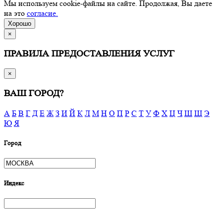
Мы используем cookie-файлы на сайте. Продолжая, Вы даете
на это
согласие.
Хорошо
×
ПРАВИЛА ПРЕДОСТАВЛЕНИЯ УСЛУГ
×
ВАШ ГОРОД?
А
Б
В
Г
Д
Е
Ж
З
И
Й
К
Л
М
Н
О
П
Р
С
Т
У
Ф
Х
Ц
Ч
Ш
Щ
Э
Ю
Я
Город
Индекс