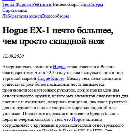
Тесты
Журнал
Рейтинги
Видеообзоры
Дизайнеры
Справочник
Лаборатория ножей
Видеообзоры
Hogue EX-1 нечто большее,
чем просто складной нож
12.08.2020
Американская компания
Hogue
стала известна в России
благодаря тому, что в 2010 году начала выпускать ножи под
торговой маркой
Hogue Knives
. Между тем, сама компания
существует уже более пятидесяти лет и занимается
производством кастомных рукоятей, лож и прикладов для
огнестрельного оружия, некоторых элементов снаряжения для
военных и охотников, лазерных прицелов, накладок рукоятей
для инструмента и даже ультракомфортных сидений для
унитазов. Появление отдельного ножевого бренда было в
первую очередь связано с тем, что
Hogue
активно
сотрудничает с крупными производителями огнестрельного
оружия такими как Hechler & Koch и SIG SAUER. Эти