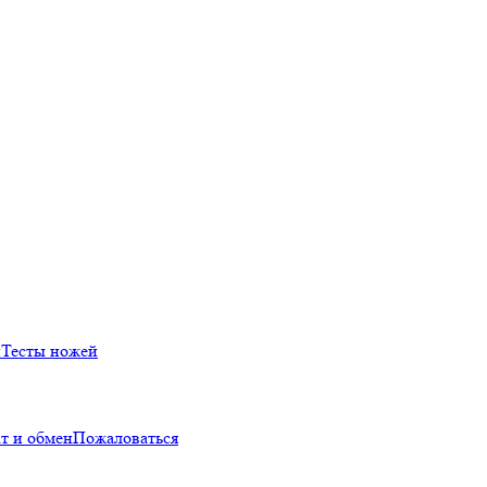
й
Тесты ножей
т и обмен
Пожаловаться