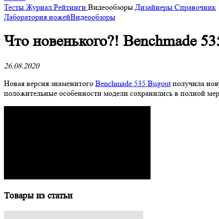
Тесты
Журнал
Рейтинги
Видеообзоры
Дизайнеры
Справочник
Лаборатория ножей
Видеообзоры
Что новенького?! Benchmade 53
26.08.2020
Новая версия знаменитого
Benchmade 535 Bugout
получила нову
положительные особенности модели сохранились в полной ме
Товары из статьи