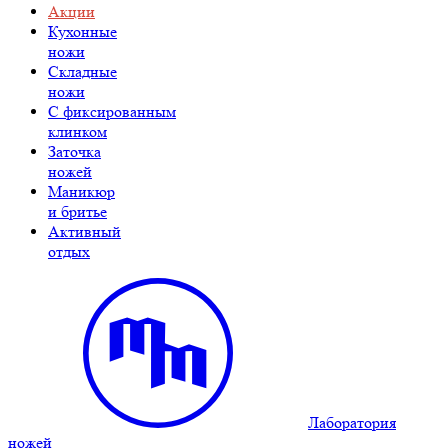
Акции
Кухонные
ножи
Складные
ножи
C фиксированным
клинком
Заточка
ножей
Маникюр
и бритье
Активный
отдых
Лаборатория
ножей