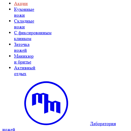
Акции
Кухонные
ножи
Складные
ножи
C фиксированным
клинком
Заточка
ножей
Маникюр
и бритье
Активный
отдых
Лаборатория
ножей