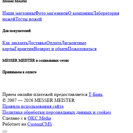
Messer Meister
Наши магазины
Фото магазинов
О компании
Лаборатория
ножей
Тесты ножей
Для покупателей
Как заказать
Доставка
Оплата
Дисконтные
карты
Гарантии
Возврат и обмен
Пожаловаться
MESSER MEISTER в социальных сетях
Принимаем к оплате
Прием онлайн-платежей предоставляется
Т-Банк
.
© 2007 — 2026 MESSER MEISTER
Правила использования сайта
Политика обработки персональных данных и cookies
Сделано с
в
OKC.Media
Работает на
CustomCMS