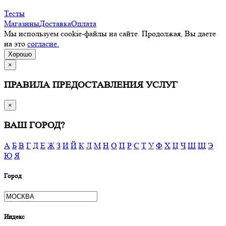
Тесты
Магазины
Доставка
Оплата
Мы используем cookie-файлы на сайте. Продолжая, Вы даете
на это
согласие.
Хорошо
×
ПРАВИЛА ПРЕДОСТАВЛЕНИЯ УСЛУГ
×
ВАШ ГОРОД?
А
Б
В
Г
Д
Е
Ж
З
И
Й
К
Л
М
Н
О
П
Р
С
Т
У
Ф
Х
Ц
Ч
Ш
Щ
Э
Ю
Я
Город
Индекс