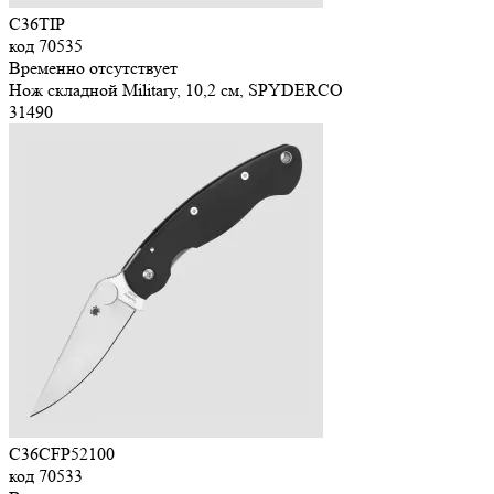
C36TIP
код
70535
Временно отсутствует
Нож складной Military, 10,2 см, SPYDERCO
31
490
C36CFP52100
код
70533