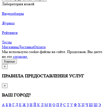
Лаборатория ножей
Видеообзоры
Журнал
Рейтинги
Тесты
Магазины
Доставка
Оплата
Мы используем cookie-файлы на сайте. Продолжая, Вы даете
на это
согласие.
Хорошо
×
ПРАВИЛА ПРЕДОСТАВЛЕНИЯ УСЛУГ
×
ВАШ ГОРОД?
А
Б
В
Г
Д
Е
Ж
З
И
Й
К
Л
М
Н
О
П
Р
С
Т
У
Ф
Х
Ц
Ч
Ш
Щ
Э