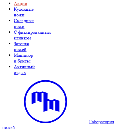
Акции
Кухонные
ножи
Складные
ножи
C фиксированным
клинком
Заточка
ножей
Маникюр
и бритье
Активный
отдых
Лаборатория
ножей