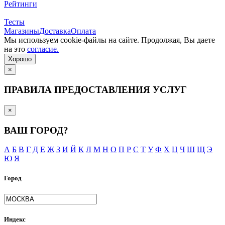
Рейтинги
Тесты
Магазины
Доставка
Оплата
Мы используем cookie-файлы на сайте. Продолжая, Вы даете
на это
согласие.
Хорошо
×
ПРАВИЛА ПРЕДОСТАВЛЕНИЯ УСЛУГ
×
ВАШ ГОРОД?
А
Б
В
Г
Д
Е
Ж
З
И
Й
К
Л
М
Н
О
П
Р
С
Т
У
Ф
Х
Ц
Ч
Ш
Щ
Э
Ю
Я
Город
Индекс