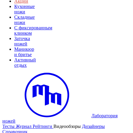
Акции
Кухонные
ножи
Складные
ножи
C фиксированным
клинком
Заточка
ножей
Маникюр
и бритье
Активный
отдых
Лаборатория
ножей
Тесты
Журнал
Рейтинги
Видеообзоры
Дизайнеры
Справочник