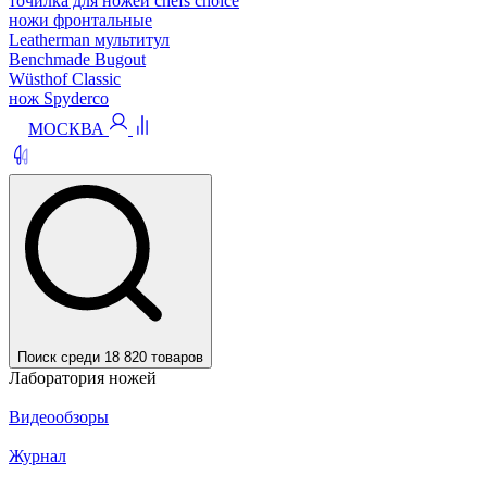
точилка для ножей chefs choice
ножи фронтальные
Leatherman мультитул
Benchmade Bugout
Wüsthof Classic
нож Spyderco
МОСКВА
Поиск среди 18 820 товаров
Лаборатория ножей
Видеообзоры
Журнал