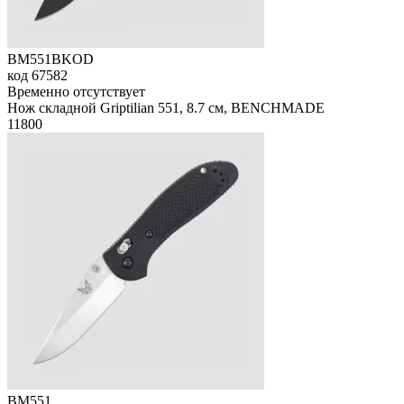
BM551BKOD
код
67582
Временно отсутствует
Нож складной Griptilian 551, 8.7 см, BENCHMADE
11
800
BM551