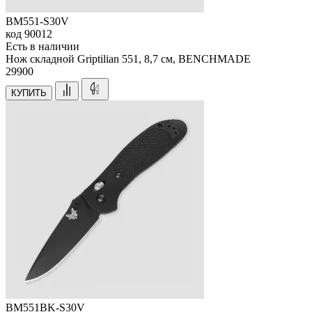
BM551-S30V
код
90012
Есть в наличии
Нож складной Griptilian 551, 8,7 см, BENCHMADE
29
900
КУПИТЬ
BM551BK-S30V