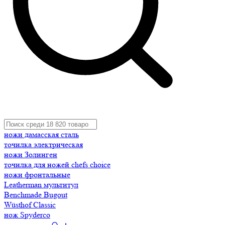
ножи дамасская сталь
точилка электрическая
ножи Золинген
точилка для ножей chefs choice
ножи фронтальные
Leatherman мультитул
Benchmade Bugout
Wüsthof Classic
нож Spyderco