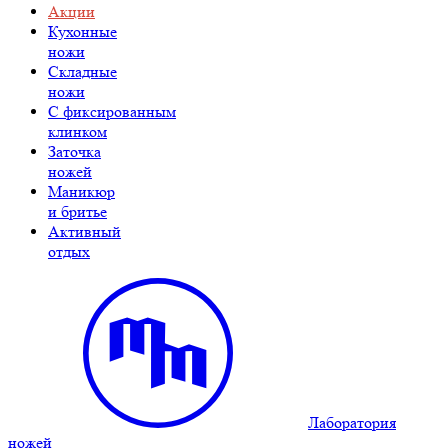
Акции
Кухонные
ножи
Складные
ножи
C фиксированным
клинком
Заточка
ножей
Маникюр
и бритье
Активный
отдых
Лаборатория
ножей