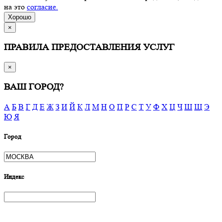
на это
согласие.
Хорошо
×
ПРАВИЛА ПРЕДОСТАВЛЕНИЯ УСЛУГ
×
ВАШ ГОРОД?
А
Б
В
Г
Д
Е
Ж
З
И
Й
К
Л
М
Н
О
П
Р
С
Т
У
Ф
Х
Ц
Ч
Ш
Щ
Э
Ю
Я
Город
Индекс