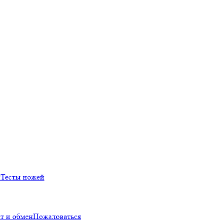
й
Тесты ножей
т и обмен
Пожаловаться