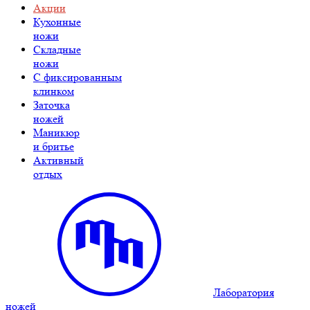
Акции
Кухонные
ножи
Складные
ножи
C фиксированным
клинком
Заточка
ножей
Маникюр
и бритье
Активный
отдых
Лаборатория
ножей