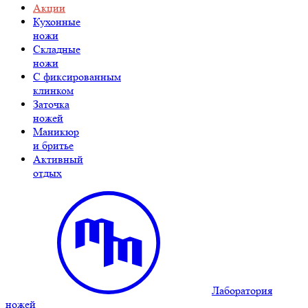
Акции
Кухонные
ножи
Складные
ножи
C фиксированным
клинком
Заточка
ножей
Маникюр
и бритье
Активный
отдых
Лаборатория
ножей