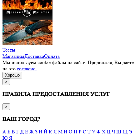
Тесты
Магазины
Доставка
Оплата
Мы используем cookie-файлы на сайте. Продолжая, Вы даете
на это
согласие.
Хорошо
×
ПРАВИЛА ПРЕДОСТАВЛЕНИЯ УСЛУГ
×
ВАШ ГОРОД?
А
Б
В
Г
Д
Е
Ж
З
И
Й
К
Л
М
Н
О
П
Р
С
Т
У
Ф
Х
Ц
Ч
Ш
Щ
Э
Ю
Я