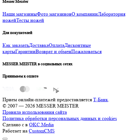
Messer Meister
Наши магазины
Фото магазинов
О компании
Лаборатория
ножей
Тесты ножей
Для покупателей
Как заказать
Доставка
Оплата
Дисконтные
карты
Гарантии
Возврат и обмен
Пожаловаться
MESSER MEISTER в социальных сетях
Принимаем к оплате
Прием онлайн-платежей предоставляется
Т-Банк
.
© 2007 — 2026 MESSER MEISTER
Правила использования сайта
Политика обработки персональных данных и cookies
Сделано с
в
OKC.Media
Работает на
CustomCMS