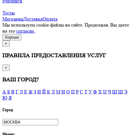
Рейтинги
Тесты
Магазины
Доставка
Оплата
Мы используем cookie-файлы на сайте. Продолжая, Вы даете
на это
согласие.
Хорошо
×
ПРАВИЛА ПРЕДОСТАВЛЕНИЯ УСЛУГ
×
ВАШ ГОРОД?
А
Б
В
Г
Д
Е
Ж
З
И
Й
К
Л
М
Н
О
П
Р
С
Т
У
Ф
Х
Ц
Ч
Ш
Щ
Э
Ю
Я
Город
Индекс