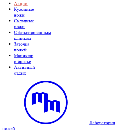
Акции
Кухонные
ножи
Складные
ножи
C фиксированным
клинком
Заточка
ножей
Маникюр
и бритье
Активный
отдых
Лаборатория
ножей