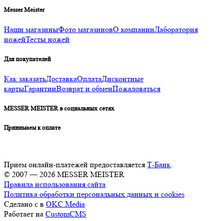
Messer Meister
Наши магазины
Фото магазинов
О компании
Лаборатория
ножей
Тесты ножей
Для покупателей
Как заказать
Доставка
Оплата
Дисконтные
карты
Гарантии
Возврат и обмен
Пожаловаться
MESSER MEISTER в социальных сетях
Принимаем к оплате
Прием онлайн-платежей предоставляется
Т-Банк
.
© 2007 — 2026 MESSER MEISTER
Правила использования сайта
Политика обработки персональных данных и cookies
Сделано с
в
OKC.Media
Работает на
CustomCMS