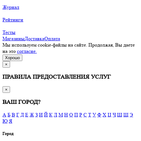
Журнал
Рейтинги
Тесты
Магазины
Доставка
Оплата
Мы используем cookie-файлы на сайте. Продолжая, Вы даете
на это
согласие.
Хорошо
×
ПРАВИЛА ПРЕДОСТАВЛЕНИЯ УСЛУГ
×
ВАШ ГОРОД?
А
Б
В
Г
Д
Е
Ж
З
И
Й
К
Л
М
Н
О
П
Р
С
Т
У
Ф
Х
Ц
Ч
Ш
Щ
Э
Ю
Я
Город