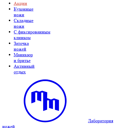
Акции
Кухонные
ножи
Складные
ножи
C фиксированным
клинком
Заточка
ножей
Маникюр
и бритье
Активный
отдых
Лаборатория
ножей