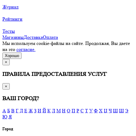
Журнал
Рейтинги
Тесты
Магазины
Доставка
Оплата
Мы используем cookie-файлы на сайте. Продолжая, Вы даете
на это
согласие.
Хорошо
×
ПРАВИЛА ПРЕДОСТАВЛЕНИЯ УСЛУГ
×
ВАШ ГОРОД?
А
Б
В
Г
Д
Е
Ж
З
И
Й
К
Л
М
Н
О
П
Р
С
Т
У
Ф
Х
Ц
Ч
Ш
Щ
Э
Ю
Я
Город