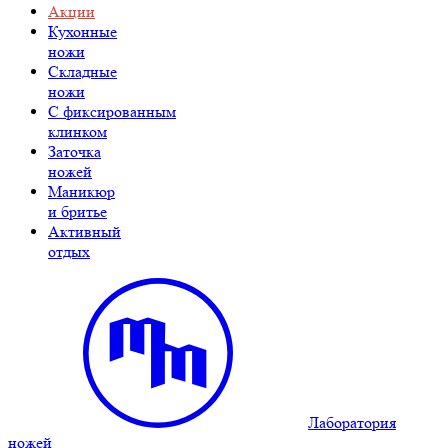
Акции
Кухонные
ножи
Складные
ножи
C фиксированным
клинком
Заточка
ножей
Маникюр
и бритье
Активный
отдых
Лаборатория
ножей