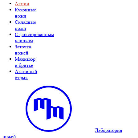
Акции
Кухонные
ножи
Складные
ножи
C фиксированным
клинком
Заточка
ножей
Маникюр
и бритье
Активный
отдых
Лаборатория
ножей