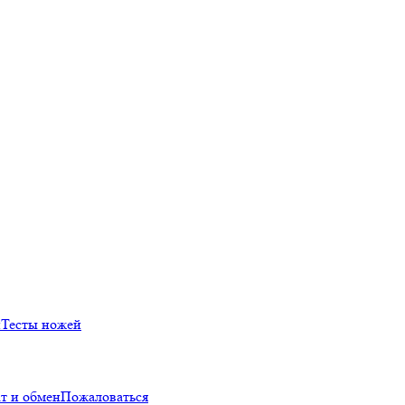
й
Тесты ножей
т и обмен
Пожаловаться