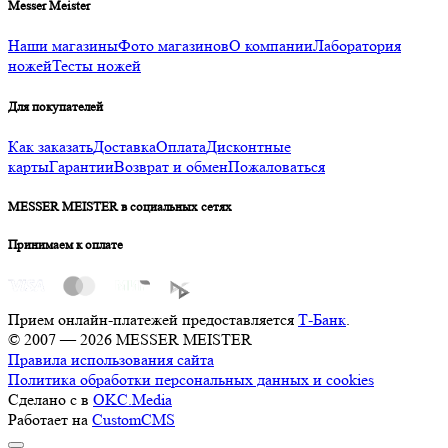
Messer Meister
Наши магазины
Фото магазинов
О компании
Лаборатория
ножей
Тесты ножей
Для покупателей
Как заказать
Доставка
Оплата
Дисконтные
карты
Гарантии
Возврат и обмен
Пожаловаться
MESSER MEISTER в социальных сетях
Принимаем к оплате
Прием онлайн-платежей предоставляется
Т-Банк
.
© 2007 — 2026 MESSER MEISTER
Правила использования сайта
Политика обработки персональных данных и cookies
Сделано с
в
OKC.Media
Работает на
CustomCMS