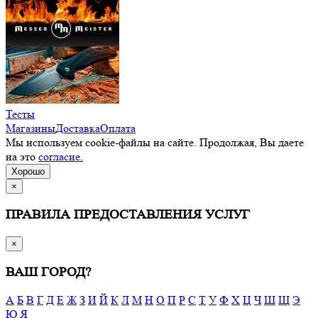
Тесты
Магазины
Доставка
Оплата
Мы используем cookie-файлы на сайте. Продолжая, Вы даете
на это
согласие.
Хорошо
×
ПРАВИЛА ПРЕДОСТАВЛЕНИЯ УСЛУГ
×
ВАШ ГОРОД?
А
Б
В
Г
Д
Е
Ж
З
И
Й
К
Л
М
Н
О
П
Р
С
Т
У
Ф
Х
Ц
Ч
Ш
Щ
Э
Ю
Я