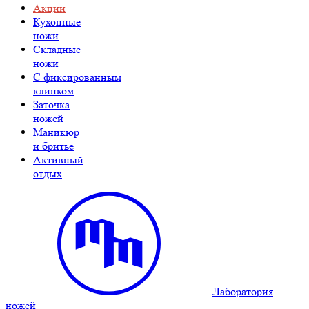
Акции
Кухонные
ножи
Складные
ножи
C фиксированным
клинком
Заточка
ножей
Маникюр
и бритье
Активный
отдых
Лаборатория
ножей