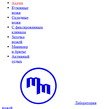
Акции
Кухонные
ножи
Складные
ножи
C фиксированным
клинком
Заточка
ножей
Маникюр
и бритье
Активный
отдых
Лаборатория
ножей