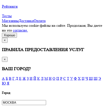
Рейтинги
Тесты
Магазины
Доставка
Оплата
Мы используем cookie-файлы на сайте. Продолжая, Вы даете
на это
согласие.
Хорошо
×
ПРАВИЛА ПРЕДОСТАВЛЕНИЯ УСЛУГ
×
ВАШ ГОРОД?
А
Б
В
Г
Д
Е
Ж
З
И
Й
К
Л
М
Н
О
П
Р
С
Т
У
Ф
Х
Ц
Ч
Ш
Щ
Э
Ю
Я
Город