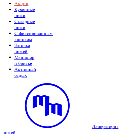
Акции
Кухонные
ножи
Складные
ножи
C фиксированным
клинком
Заточка
ножей
Маникюр
и бритье
Активный
отдых
Лаборатория
ножей