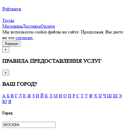
Рейтинги
Тесты
Магазины
Доставка
Оплата
Мы используем cookie-файлы на сайте. Продолжая, Вы даете
на это
согласие.
Хорошо
×
ПРАВИЛА ПРЕДОСТАВЛЕНИЯ УСЛУГ
×
ВАШ ГОРОД?
А
Б
В
Г
Д
Е
Ж
З
И
Й
К
Л
М
Н
О
П
Р
С
Т
У
Ф
Х
Ц
Ч
Ш
Щ
Э
Ю
Я
Город