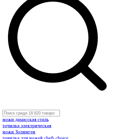
ножи дамасская сталь
точилка электрическая
ножи Золинген
точилка для ножей chefs choice